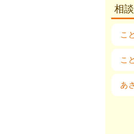
相談
こ
こ
あ