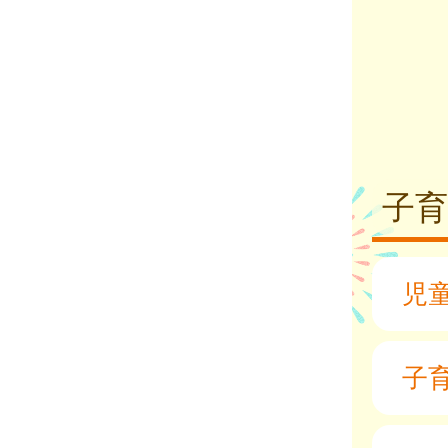
子
児
子