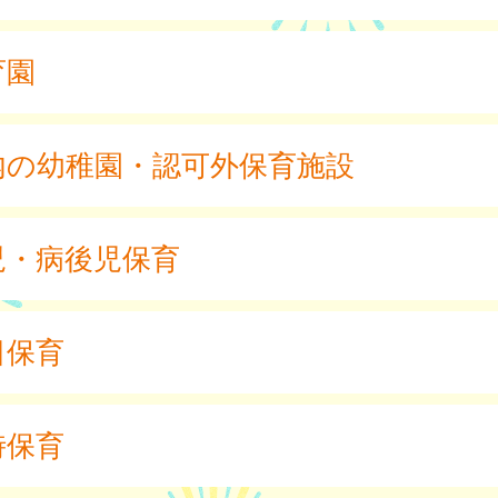
育園
内の幼稚園・認可外保育施設
児・病後児保育
日保育
時保育