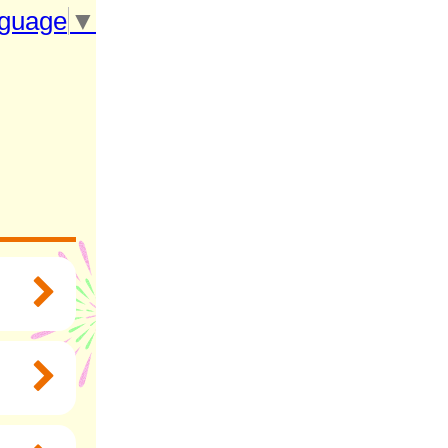
nguage
▼