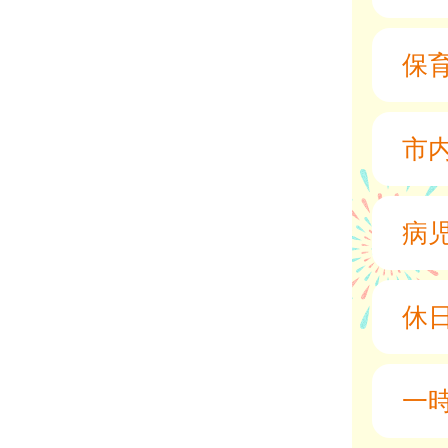
保
市
病
休
一