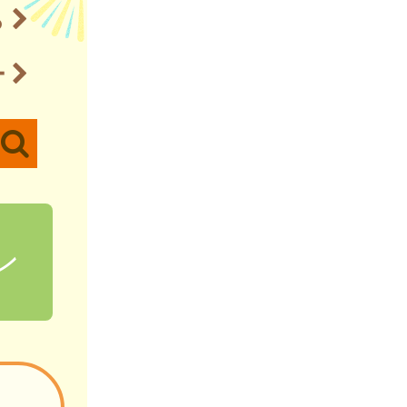
ら
ー
ン