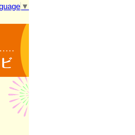
nguage
▼